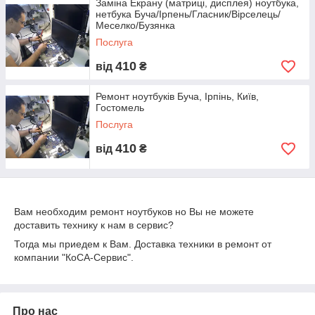
Заміна Екрану (матриці, дисплея) ноутбука,
нетбука Буча/Ірпень/Гласник/Вірселець/
Меселко/Бузянка
Послуга
410
від
₴
Ремонт ноутбуків Буча, Ірпінь, Київ,
Гостомель
Послуга
410
від
₴
Вам необходим ремонт ноутбуков но Вы не можете
доставить технику к нам в сервис?
Тогда мы приедем к Вам. Доставка техники в ремонт от
компании "КоСА-Сервис".
Про нас