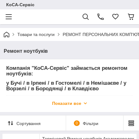
КоСА-Сервіс
Товари та послуги
РЕМОНТ ПЕРСОНАЛЬНИХ КОМП'ЮТЕ
Ремонт ноутбуків
Компанія "КоСА-Сервіс" займається ремонтом
ноутбуків:
у Бучі / в Ірпені / в Гостомелі / в Немішаєве / у
Ворзелі / в Бородянці / в Клавдієво
Ремонт ноутбуків:
Показати все
Сортування
Заміна екрана дисплея/матриці) ноутбука
0
Фільтри
Ремонт екрана дисплея/матриці) ноутбука
Терміновий Ремонт ноутбуків Академгородок