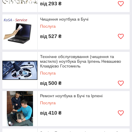
293
від
₴
Ремонт клавиатуры ноутбука;
Замена тачпада (touchpad ― а) ноутбука.
Чищення ноутбука в Бучі
Замена шлейфа матрицы ноутбука;
Послуга
Ремонт шлейфа матрицы ноутбука;
527
від
₴
Технічне обслуговування (чищення та
мастило) ноутбука Буча Ірпень Невашево
Клавдієво Гостомель
Послуга
500
від
₴
Ремонт ноутбука в Бучі та Ірпені
Послуга
410
від
₴