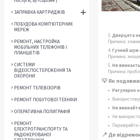
послуги, аутсорсинг)
ЗАПРАВКА КАРТРИДЖІВ
ПОБУДОВА КОМП'ЮТЕРНИХ
МЕРЕЖ
Дверцята н
РЕМОНТ, НАСТРОЙКА
Причина: злама
МОБІЛЬНИХ ТЕЛЕФОНІВ І
Гучний шум 
ПЛАНШЕТІВ
Причина: зноше
СИСТЕМИ
Не вмикаєть
ВІДЕОСПОСТЕРЕЖЕННЯ ТА
Причина: пробл
ОХОРОНИ
💡 Як подовжи
РЕМОНТ ТЕЛЕВІЗОРІВ
Регулярно 
Використов
РЕМОНТ ПОБУТОВОЇ ТЕХНІКИ
Не вмикайт
ОПЕРАТИВНА ПОЛИГРАФІЯ
Не використ
РЕМОНТ
Перевіряйте 
ЕЛЕКТРОТРАНСПОРТУ ТА
📍 Де відремон
РАДІОКЕРОВАНОЇ