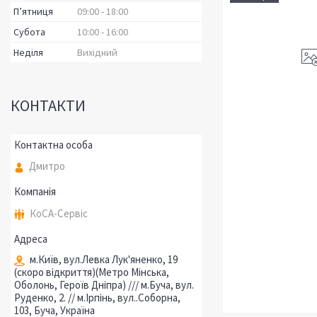
Пʼятниця
09:00
18:00
Субота
10:00
16:00
Неділя
Вихідний
КОНТАКТИ
Дмитро
КоСА-Сервіс
м.Київ, вул.Левка Лук'яненко, 19
(скоро відкриття)(Метро Мінська,
Оболонь, Героїв Дніпра) /// м.Буча, вул.
Руденко, 2. // м.Ірпінь, вул..Соборна,
103, Буча, Україна