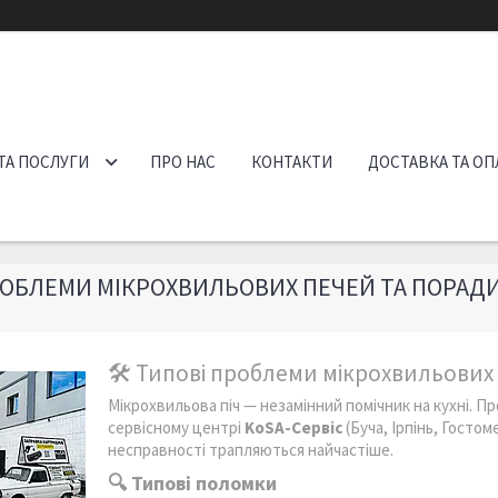
ТА ПОСЛУГИ
ПРО НАС
КОНТАКТИ
ДОСТАВКА ТА ОП
РОБЛЕМИ МІКРОХВИЛЬОВИХ ПЕЧЕЙ ТА ПОРАД
🛠 Типові проблеми мікрохвильових 
Мікрохвильова піч — незамінний помічник на кухні. Пр
сервісному центрі
KoSA-Сервіс
(Буча, Ірпінь, Госто
несправності трапляються найчастіше.
🔍 Типові поломки