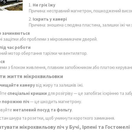
Не гріє їжу
Причина: несправний магнетрон, пошкоджений висок
Іскрить у камері
Причина: зношена слюдяна пластина, залишки їжі чи 
е зачиняються
ні защіпки або проблеми з мікровимикачем дверей.
під час роботи
ний мотор обертання тарілки чи вентилятор.
ся
еми з блоком живлення, плавким запобіжником або платою керуван
ти життя мікрохвильовки
очищайте камеру
від жиру та залишків їжі.
уйте
спеціальні кришки
для розігріву — це запобігає іскрінню та з
е порожню піч
— це шкодить магнетрону.
овуйте
металевий посуд та фольгу
.
стан шнура та розетки, щоб уникнути короткого замикання.
тувати мікрохвильову піч у Бучі, Ірпені та Гостомелі