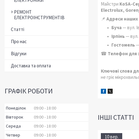
ЕЛЕКТРОНІКИ
Майстри
KoSA-Се
Electrolux, Goren
РЕМОНТ
ЕЛЕКТРОІНСТРУМЕНТІВ
📌
Адреси наших 
Буча
— вул. І
Статті
Ірпінь
— вул.
Про нас
Гостомель
—
Відгуки
☎
Телефон для 
Доставка та оплата
Ключові слова дл
не гріє мікрохвиль
ГРАФІК РОБОТИ
Понеділок
09:00
18:00
ІНШІ СТАТТІ
Вівторок
09:00
18:00
Середа
09:00
18:00
Четвер
09:00
18:00
10 вер.