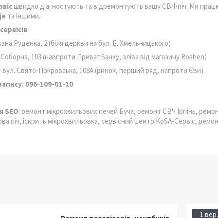
рвіс
швидко діагностують та відремонтують вашу СВЧ-піч. Ми працю
je
та іншими.
сервісів
:
вана Руденка, 2 (біля церкви на бул. Б. Хмельницького)
 Соборна, 103 (навпроти ПриватБанку, зліва від магазину Roshen)
 вул. Свято-Покровська, 108А (ринок, перший ряд, напроти Єви)
запису
: 096-109-01-10
я SEO
: ремонт мікрохвильових печей Буча, ремонт СВЧ Ірпінь, рем
ова піч, іскрить мікрохвильовка, сервісний центр KoSA-Сервіс, рем
1 вер.