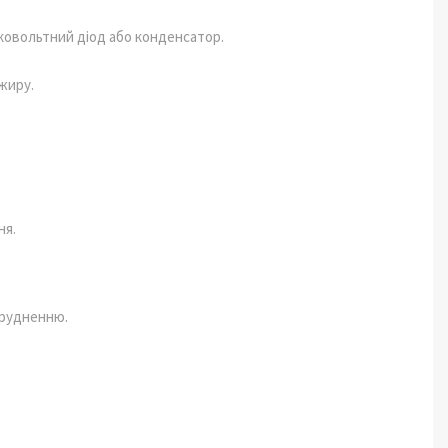
овольтний діод або конденсатор.
жиру.
ня.
абрудненню.