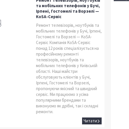
Ремонт телевізорів, ноутбуків
та мобільних телефонів у Бучі,
Ірпені, Гостомелі та Ворзелі —
KoSA-Сервіс
Ремонт телевізорів, ноутбуків та
мобільних телефонів у Бучі, Ірпені,
Гостомелі та Ворзелі — KoSA-
Сервіс Компанія KoSA-Сервіс
понад 12 років спеціалізується на
професійному ремонті
телевізорів, ноутбуків та
мобільних телефонів у Київській
області. Наші майстри
обслуговують клієнтів у Бучі,
Ірпені, Гостомелі та Ворзелі,
пропонуючи якісний та швидкий
сервіс. Ми працюємо з усіма
популярними брендами та
виконуємо як дрібні, так і складні
ремонти.