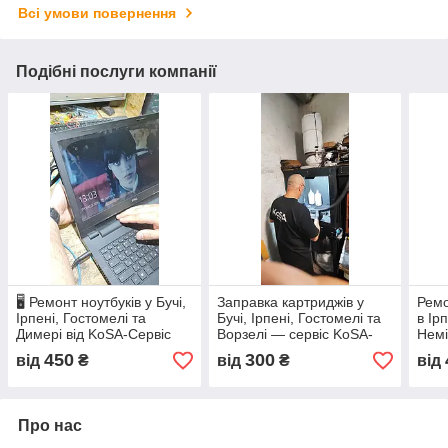
Всі умови повернення
Подібні послуги компанії
🖥️ Ремонт ноутбуків у Бучі,
Заправка картриджів у
Ремо
Ірпені, Гостомелі та
Бучі, Ірпені, Гостомелі та
в Ір
Димері від KoSA-Сервіс
Ворзелі — сервіс KoSA-
Нем
Сервіс
450
300
від
₴
від
₴
від
Про нас