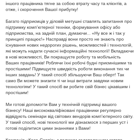
іншого працівника тягне за собою втрату часу та клієнтів, а
отже, і скорочення Вашої прибутку!
Багато підприємців у діловій метушні ставлять запитання про
підтримку комп'ютерної техніки, формування офісу або
підприємства, на задній план, думаючи... «Ну все ж і так у
принципі працює!» Насправді вони просто не знають про
існування нових недорогих рішень, можливостей і технологій,
які можуть надати сучасні інформаційні технології! Вкладаючи
в нові можливості, Ви покращуєте роботу та мобільність
Ваших працівників! Роблячи їхні робочі будні приємнішими та
простішими! Підвищуєте швидкість роботи виконання тих чи
інших завдань! У такий спосіб збільшуючи Ваш оберт! Так
само Ви можете знизити ті чи інші витрати завдяки новим
технологіям! У такий спосіб ви робите свій бізнес цікавішим і
простішим!
Ми готові допомогти Вам у технічній підтримці вашого
бізнесу! Наші висококваліфіковані працівники регулярно
відвідують семінари від світових вендорів комп'ютерного світу.
У такий спосіб, нові технології ми дізнаємося з перших уст і
готові поділитися цими знаннями з Вами!
Компанія «Коса-Сервіс» з великим задоволенням готова