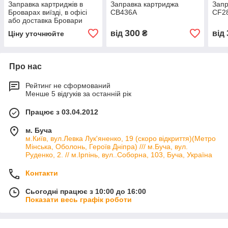
Заправка картриджів в
Заправка картриджа
Запр
Броварах виїзді, в офісі
CB436A
CF2
або доставка Бровари
300
від
₴
від
Ціну уточнюйте
Про нас
Рейтинг не сформований
Менше 5 відгуків за останній рік
Працює з 03.04.2012
м. Буча
м.Київ, вул.Левка Лук'яненко, 19 (скоро відкриття)(Метро
Мінська, Оболонь, Героїв Дніпра) /// м.Буча, вул.
Руденко, 2. // м.Ірпінь, вул..Соборна, 103, Буча, Україна
Контакти
Сьогодні працює з 10:00 до 16:00
Показати весь графік роботи