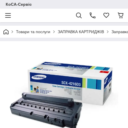
КоСА-Сервіс
Товари та послуги
ЗАПРАВКА КАРТРИДЖІВ
Заправк