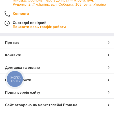
Мінська, Оболонь, Героїв Дніпра) /// м.Буча, вул.
Руденко, 2. // м.Ірпінь, вул..Соборна, 103, Буча, Україна
Контакти
Сьогодні вихідний
Показати весь графік роботи
Про нас
Контакти
Доставка та оплата
КНОПКА
Графік роботи
ЗВ'ЯЗКУ
Повна версія сайту
Сайт створено на маркетплейсі
Prom.ua