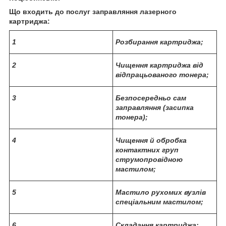
Що входить до послуг заправляння лазерного
картриджа:
1
Розбирання картриджа;
2
Чищення картриджа від
відпрацьованого тонера;
3
Безпосередньо сам
заправляння (засипка
тонера);
4
Чищення й обробка
контактних груп
струмопровідною
мастилом;
5
Мастило рухомих вузлів
спеціальним мастилом;
6
Складання картриджа;