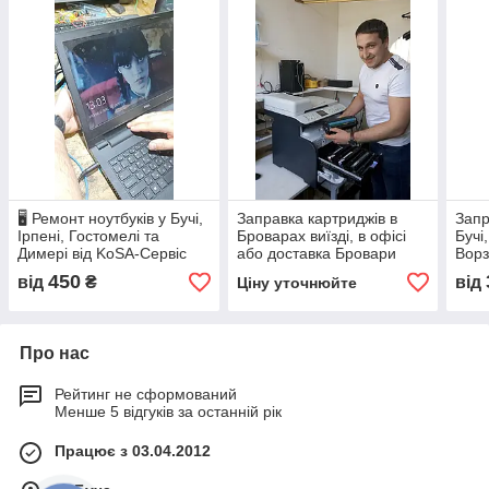
🖥️ Ремонт ноутбуків у Бучі,
Заправка картриджів в
Запр
Ірпені, Гостомелі та
Броварах виїзді, в офісі
Бучі
Димері від KoSA-Сервіс
або доставка Бровари
Ворз
Серв
450
від
₴
від
Ціну уточнюйте
Про нас
Рейтинг не сформований
Менше 5 відгуків за останній рік
Працює з 03.04.2012