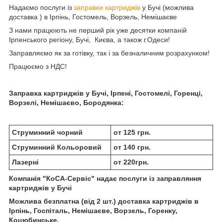
Надаємо послуги із
заправки картриджів
у Бучі (можлива
доставка ) в Ірпінь, Гостомель, Ворзель, Немішаєве
З нами працюють не перший рік уже десятки компаній
Ірпенського регіону, Бучі, Києва, а також г.Одеси!
Заправляємо як за готівку, так і за безналичним розрахунком!
Працюємо з НДС!
Заправка картриджів у Бучі, Ірпені, Гостомелі, Горенці,
Ворзелі, Немішаєво, Бородянка:
Струминний чорний
от 125 грн.
Струминний Кольоровий
от 140 грн.
Лазерні
от 220грн.
Компанія "КоСА-Сервіс" надає послуги із заправляння
картриджів у Бучі
Можлива безплатна (від 2 шт.) доставка картриджів в
Ірпінь, Госпіталь, Немішаєве, Ворзель, Горенку,
Коцюбинське.