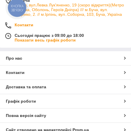
м. Буча
м.Київ, вул.Левка Лук'яненко, 19 (скоро відкриття)(Метро
КНОПКА
Мінська, Оболонь, Героїв Дніпра) /// м.Буча, вул.
ЗВ'ЯЗКУ
Руденко, 2. // м.Ірпінь, вул..Соборна, 103, Буча, Україна
Контакти
Сьогодні працює з 09:00 до 18:00
Показати весь графік роботи
Про нас
Контакти
Доставка та оплата
Графік роботи
Повна версія сайту
Сайт створено на маркетплейсі
Prom.ua