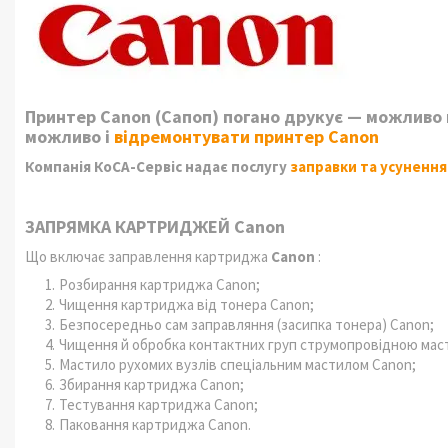
Принтер Canon (Сапоп) погано друкує — можливо 
можливо і
відремонтувати принтер Canon
Компанія КоСА-Сервіс надає послугу
заправки та усуненн
ЗАПРЯМКА КАРТРИДЖЕЙ Canon
Що включає заправлення картриджа
Canon
:
Розбирання картриджа Canon;
Чищення картриджа від тонера Canon;
Безпосередньо сам заправляння (засипка тонера)
Canon
;
Чищення й обробка контактних груп струмопровідною ма
Мастило рухомих вузлів спеціальним мастилом
Canon
;
Збирання картриджа
Canon
;
Тестування картриджа
Canon
;
Паковання картриджа
Canon
.