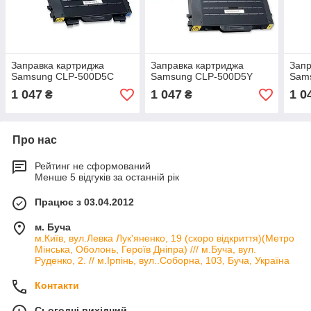
Заправка картриджа
Заправка картриджа
Запр
Samsung CLP-500D5C
Samsung CLP-500D5Y
Sam
1 047
1 047
1 0
₴
₴
Про нас
Рейтинг не сформований
Менше 5 відгуків за останній рік
Працює з 03.04.2012
м. Буча
м.Київ, вул.Левка Лук'яненко, 19 (скоро відкриття)(Метро
Мінська, Оболонь, Героїв Дніпра) /// м.Буча, вул.
Руденко, 2. // м.Ірпінь, вул..Соборна, 103, Буча, Україна
Контакти
Сьогодні вихідний