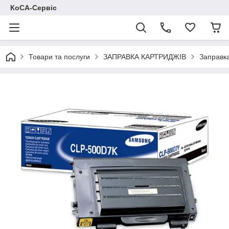
КоСА-Сервіс
Товари та послуги
ЗАПРАВКА КАРТРИДЖІВ
Заправк