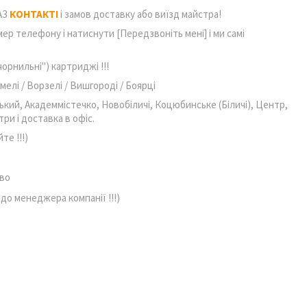
АЗ
КОНТАКТІ
і замов доставку або виїзд майстра!
ер телефону і натиснути [Передзвоніть мені] і ми самі
орнильні") картриджі !!!
мелі / Ворзелі / Вишгороді / Боярці
кий, Академмістечко, Новобіличі, Коцюбинське (Біличі), Центр,
ри і доставка в офіс.
те !!!)
о менеджера компанії !!!)