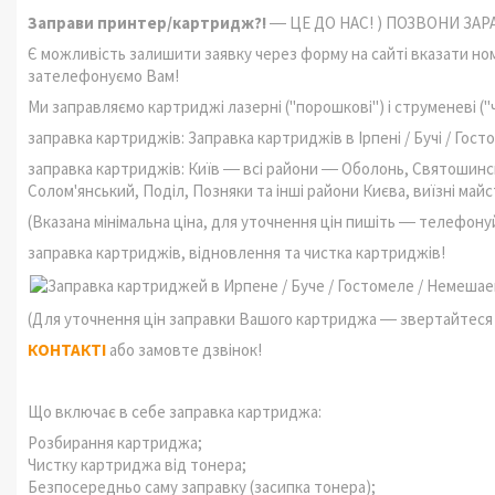
Заправи принтер/картридж?!
― ЦЕ ДО НАС! ) ПОЗВОНИ ЗАР
Є можливість залишити заявку через форму на сайті вказати ном
зателефонуємо Вам!
Ми заправляємо картриджі лазерні ("порошкові") і струменеві ("ч
заправка картриджів: Заправка картриджів в Ірпені / Бучі / Госто
заправка картриджів: Київ ― всі райони ― Оболонь, Святошинсь
Солом'янський, Поділ, Позняки та інші райони Києва, виїзні майст
(Вказана мінімальна ціна, для уточнення цін пишіть ― телефонуй
заправка картриджів, відновлення та чистка картриджів!
(Для уточнення цін заправки Вашого картриджа ― звертайтеся д
КОНТАКТІ
або замовте дзвінок!
Що включає в себе заправка картриджа:
Розбирання картриджа;
Чистку картриджа від тонера;
Безпосередньо саму заправку (засипка тонера);