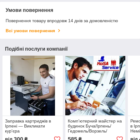
Умови повернення
Повернення товару впродовж 14 днів за домовленістю
Всі умови повернення
Подібні послуги компанії
Заправка картриджів в
Комп'ютерний майстер на
Ремо
Ірпені — Викликати
будинок Буча/Ірпень/
в Ір
кур'єра
Гедомель/Ворзель/
Нем
Месело/Бузка
300
585
від
₴
₴
від